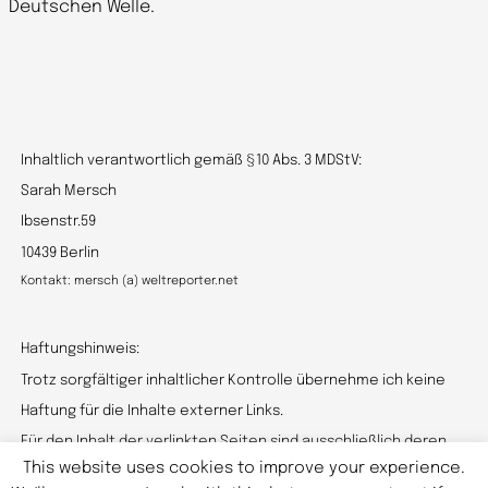
Deutschen Welle.
Inhaltlich verantwortlich gemäß §10 Abs. 3 MDStV:
Sarah Mersch
Ibsenstr.59
10439 Berlin
Kontakt: mersch (a) weltreporter.net
Haftungshinweis:
Trotz sorgfältiger inhaltlicher Kontrolle übernehme ich keine
Haftung für die Inhalte externer Links.
Für den Inhalt der verlinkten Seiten sind ausschließlich deren
This website uses cookies to improve your experience.
Betreiber verantwortlich.